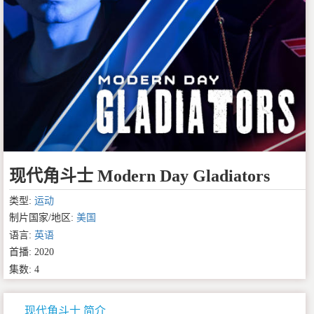
现代角斗士 Modern Day Gladiators
类型:
运动
制片国家/地区:
美国
语言:
英语
首播: 2020
集数: 4
现代角斗士 简介