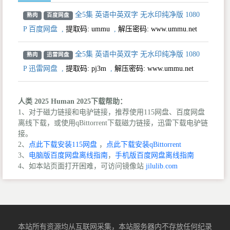
全5集 英语中英双字 无水印纯净版 1080
熟肉
百度网盘
P 百度网盘
,
提取码:
ummu
,
解压密码: www.ummu.net
全5集 英语中英双字 无水印纯净版 1080
熟肉
迅雷网盘
P 迅雷网盘
,
提取码:
pj3m
,
解压密码: www.ummu.net
人类 2025 Human 2025下载帮助：
1、对于磁力链接和电驴链接，推荐使用115网盘、百度网盘
离线下载，或使用qBittorrent下载磁力链接，迅雷下载电驴链
接。
2、
点此下载安装115网盘
，
点此下载安装qBittorrent
3、
电脑版百度网盘离线指南
，
手机版百度网盘离线指南
4、如本站页面打开困难，可访问镜像站
jilulib.com
本站所有资源均从互联网采集，本站服务器内不存放任何纪录