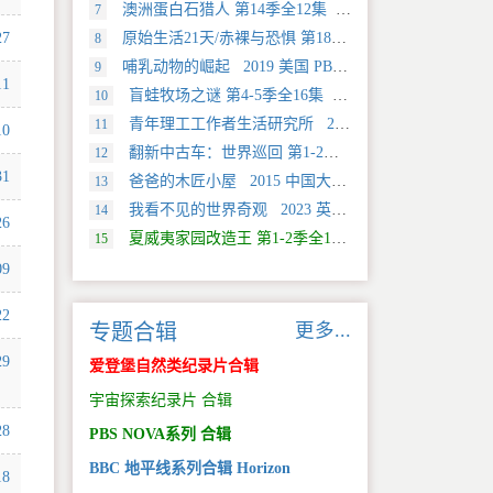
澳洲蛋白石猎人 第14季全12集 2025 美国 Discovery 真人秀&舞台类纪录片
7
27
原始生活21天/赤裸与恐惧 第18季全12集 2025 美国 Discovery 真人秀&舞台类纪录片
8
哺乳动物的崛起 2019 美国 PBS 自然类纪录片
9
11
盲蛙牧场之谜 第4-5季全16集 2025 美国 Discovery 探索类纪录片
10
青年理工工作者生活研究所 2022 中国大陆 社会生活类纪录片
11
10
翻新中古车：世界巡回 第1-2季全20集 2025 美国 Discovery 真人秀&舞台类纪录片
12
31
爸爸的木匠小屋 2015 中国大陆 社会生活类纪录片
13
我看不见的世界奇观 2023 英国 旅行类纪录片
14
26
夏威夷家园改造王 第1-2季全18集 2024 美国 HGTV 真人秀&舞台类纪录片
15
09
22
更多...
专题合辑
29
爱登堡自然类纪录片合辑
宇宙探索纪录片 合辑
28
PBS NOVA系列 合辑
BBC 地平线系列合辑 Horizon
18