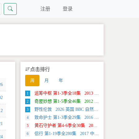
注册
登录
点击排行
周
月
年
26
运筹中枢 第1-3季全18集 2013 美国 Discovery 科学类纪录片
1
02
奇屋妙想 第1-5季全46集 2012 美国 HGTV 真人秀&舞台类纪录片
2
野性伦敦 2026 英国 BBC 自然类纪录片
3
12
致命护士 第1-3季全29集 2016 英国 传记类纪录片
4
21
黄石守护者 第4-6季全30集 2024 美国 Discovery 真人秀&舞台类纪录片
5
侣行 第1-19季全280集 2017 中国大陆 旅行类纪录片
6
24