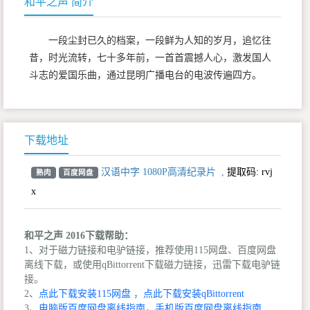
和平之声 简介
一段尘封已久的档案，一段鲜为人知的岁月，追忆往
昔，时光流转，七十多年前，一首首震撼人心，激发国人
斗志的爱国乐曲，通过昆明广播电台的电波传遍四方。
下载地址
汉语中字 1080P高清纪录片
,
提取码:
rvj
熟肉
百度网盘
x
和平之声 2016下载帮助：
1、对于磁力链接和电驴链接，推荐使用115网盘、百度网盘
离线下载，或使用qBittorrent下载磁力链接，迅雷下载电驴链
接。
2、
点此下载安装115网盘
，
点此下载安装qBittorrent
3、
电脑版百度网盘离线指南
，
手机版百度网盘离线指南