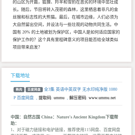
的山区为开篇，狐狸、羚羊和雪豹在恶劣的环境中茁壮成
长。随后，节目将转入茂密的森林，这里栖息着非凡的金
丝猴和标志性的大熊猫。最后，在城市边缘，人们必须为
大自然留出空间，并设法与一些壮观的动物共同生活。中
国有 20% 的土地被划为保护区，中国人是如何适应国家的
保护工作的？这个具有里程碑意义的项目能否给全球类似
项目带来启发？
下载地址
全3集 英语中英双字 无水印纯净版 1080
熟肉
百度网盘
P 百度网盘
,
提取码:
ummu
,
解压密码: www.ummu.net
中国：自然古国 China：Nature's Ancient Kingdom下载帮
助：
1、对于磁力链接和电驴链接，推荐使用115网盘、百度网盘