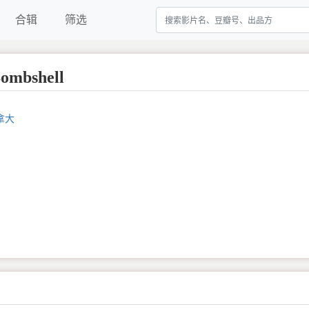
合辑
筛选
mbshell
拿大