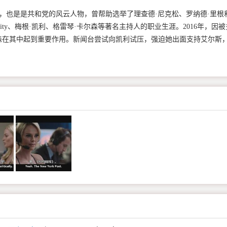
外，也是是共和党的风云人物，曾帮助选举了理查德·尼克松、罗纳德·里根
nnity、梅根·凯利、格雷琴·卡尔森等著名主持人的职业生涯。2016年，因被
森在其中起到重要作用。新闻台尝试向凯利试压，强迫她出面支持艾尔斯