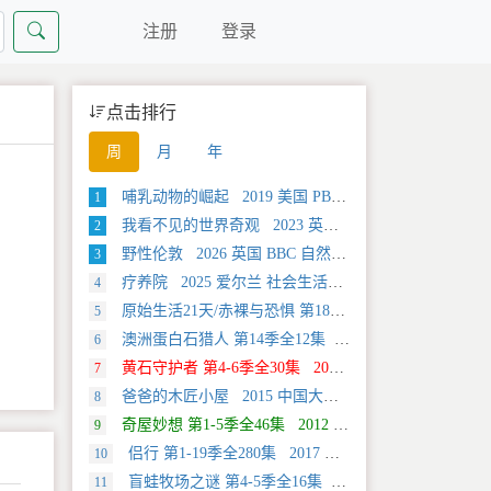
注册
登录
点击排行
周
月
年
哺乳动物的崛起 2019 美国 PBS 自然类纪录片
1
我看不见的世界奇观 2023 英国 旅行类纪录片
2
野性伦敦 2026 英国 BBC 自然类纪录片
3
疗养院 2025 爱尔兰 社会生活类纪录片
4
原始生活21天/赤裸与恐惧 第18季全12集 2025 美国 Discovery 真人秀&舞台类纪录片
5
澳洲蛋白石猎人 第14季全12集 2025 美国 Discovery 真人秀&舞台类纪录片
6
黄石守护者 第4-6季全30集 2024 美国 Discovery 真人秀&舞台类纪录片
7
爸爸的木匠小屋 2015 中国大陆 社会生活类纪录片
8
奇屋妙想 第1-5季全46集 2012 美国 HGTV 真人秀&舞台类纪录片
9
侣行 第1-19季全280集 2017 中国大陆 旅行类纪录片
10
盲蛙牧场之谜 第4-5季全16集 2025 美国 Discovery 探索类纪录片
11