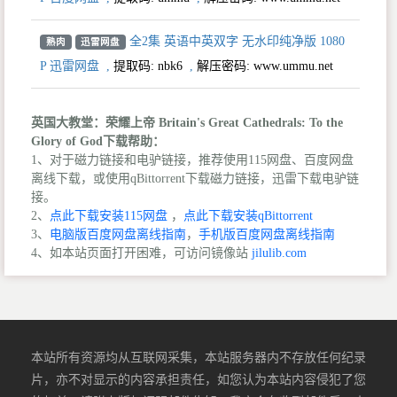
全2集 英语中英双字 无水印纯净版 1080
熟肉
迅雷网盘
P 迅雷网盘
,
提取码:
nbk6
,
解压密码: www.ummu.net
英国大教堂：荣耀上帝 Britain's Great Cathedrals: To the
Glory of God下载帮助：
1、对于磁力链接和电驴链接，推荐使用115网盘、百度网盘
离线下载，或使用qBittorrent下载磁力链接，迅雷下载电驴链
接。
2、
点此下载安装115网盘
，
点此下载安装qBittorrent
3、
电脑版百度网盘离线指南
，
手机版百度网盘离线指南
4、如本站页面打开困难，可访问镜像站
jilulib.com
本站所有资源均从互联网采集，本站服务器内不存放任何纪录
片，亦不对显示的内容承担责任，如您认为本站内容侵犯了您