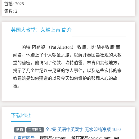
首播: 2025
集数: 2
英国大教堂：荣耀上帝 简介
帕特·阿勒顿 （Pat Allerton） 牧师，以“随身牧师”而
闻名，他踏上了个人朝圣之旅，以解开英国最壮观的大教
堂的秘密。他访问了伦敦、坎特伯雷、林肯和其他地方，
揭示了几个世纪以来见证的惊人事件，以及这些宏伟的宗
教建筑是如何建造的以及今天如何维护的鼓舞人心的故
事。
下载地址
全2集 英语中英双字 无水印纯净版 1080
熟肉
百度网盘
P 百度网盘
,
提取码:
ummu
,
解压密码: www.ummu.net