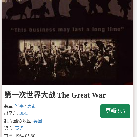
第一次世界大战 The Great War
类型:
军事
/
历史
豆瓣 9.5
出品方:
BBC
制片国家/地区:
英国
语言:
英语
首播: 1964-05-30