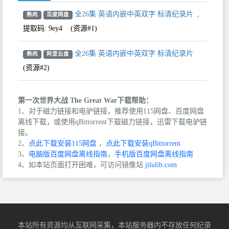
全26集 英语内嵌中英双字 标清纪录片
,
熟肉
百度网盘
提取码:
9ey4
(资源#1)
全26集 英语内嵌中英双字 标清纪录片
熟肉
阿里云盘
(资源#2)
第一次世界大战 The Great War下载帮助：
1、对于磁力链接和电驴链接，推荐使用115网盘、百度网盘
离线下载，或使用qBittorrent下载磁力链接，迅雷下载电驴链
接。
2、
点此下载安装115网盘
，
点此下载安装qBittorrent
3、
电脑版百度网盘离线指南
，
手机版百度网盘离线指南
4、如本站页面打开困难，可访问镜像站
jilulib.com
本站所有资源均从互联网采集，本站服务器内不存放任何纪录