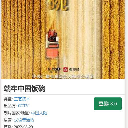
端牢中国饭碗
类型:
工艺技术
豆瓣 8.0
出品方:
CCTV
制片国家/地区:
中国大陆
语言:
汉语普通话
首播: 2022-08-29