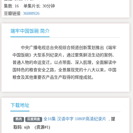
集数: 16 单集片长: 30分钟
豆瓣链接:
36088926
端牢中国饭碗 简介
中央广播电视总台央视综合频道创新策划推出《端牢
中国饭碗》大型系列纪录片，通过聚焦鲜活生动的案例、
普通人物的命运变迁，以点带面、深入肌理，全面解读中
国特色的粮食安全之路，全景展现党的十八大以来，中国
粮食及其他重要农产品生产取得的辉煌成就。
下载地址
全16集 汉语中字 1080P高清纪录片
,
提
熟肉
百度网盘
取码:
sijh
(资源#1)