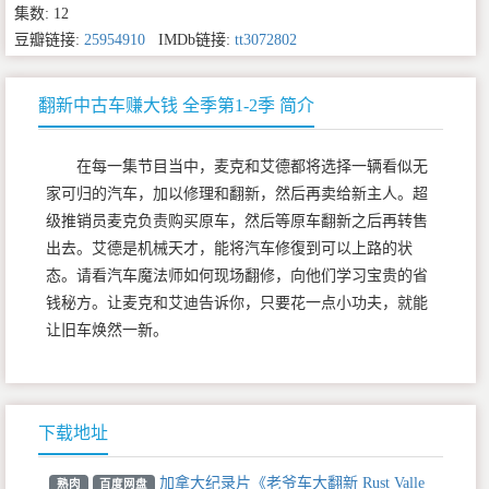
集数: 12
豆瓣链接:
25954910
IMDb链接:
tt3072802
翻新中古车赚大钱 全季第1-2季 简介
在每一集节目当中，麦克和艾德都将选择一辆看似无
家可归的汽车，加以修理和翻新，然后再卖给新主人。超
级推销员麦克负责购买原车，然后等原车翻新之后再转售
出去。艾德是机械天才，能将汽车修復到可以上路的状
态。请看汽车魔法师如何现场翻修，向他们学习宝贵的省
钱秘方。让麦克和艾迪告诉你，只要花一点小功夫，就能
让旧车焕然一新。
下载地址
加拿大纪录片《老爷车大翻新 Rust Valle
熟肉
百度网盘