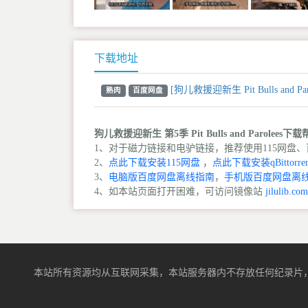
下载地址
[狗儿救援迎新生 Pit Bulls and 
熟肉
百度网盘
狗儿救援迎新生 第5季 Pit Bulls and Parolees下
1、对于磁力链接和电驴链接，推荐使用115网盘、百
2、
点此下载安装115网盘
，
点此下载安装qBittorren
3、
电脑版百度网盘离线指南
，
手机版百度网盘离
4、如本站页面打开困难，可访问镜像站
jilulib.com
本站所有资源均从互联网采集，本站服务器内不存放任何纪录片