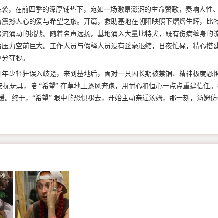
录片第 5 季重磅来袭，在前四季的深厚铺垫下，宛如一场激昂澎湃的生命赞歌，奏响人性
为震撼人心的爱与希望之旅。开篇，救助基地在朝阳映照下熠熠生辉，比
暗流涌动的挑战。随着名声远扬，基地涌入大量比特犬，既有伤病缠身的
治压力空前巨大。工作人员与假释人员没有丝毫退缩，日夜忙碌，精心搭
争分夺秒。
年少轻狂误入歧途，来到基地后，面对一只因长期被禁锢、精神极度恐
安抚玩具，陪 “希望” 在草地上逐风奔跑，用耐心和恒心一点点重建信任。
温暖。终于，“希望” 眼中的恐惧褪去，开始主动亲近汤姆，那一刻，汤姆仿