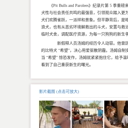
《Pit Bulls and Parolees》纪
犬性与社会责任共鸣的最强音，引领观众踏入更
犬们欢腾雀跃，一派祥和景象。但平静背后，是
浪犬，也有从恶劣环境解救出的斗犬，安置与救
临时犬舍，调配医疗资源，为每一只狗狗的新生
新假释人员汤姆的经历令人动容。他曾因
的比特犬 “希望”，决心用爱驱散阴霾。汤姆自制
当 “希望” 惊恐发作，汤姆就紧紧抱住它，给予
看到了自己重获新生的曙光。
影片截图 (点击可放大)