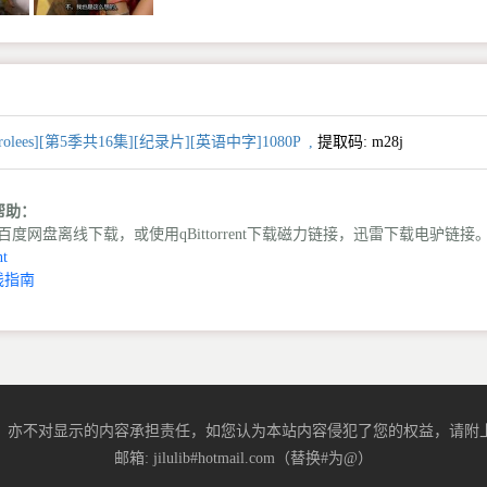
Parolees][第5季共16集][纪录片][英语中字]1080P
,
提取码:
m28j
载帮助：
度网盘离线下载，或使用qBittorrent下载磁力链接，迅雷下载电驴链接
t
线指南
，亦不对显示的内容承担责任，如您认为本站内容侵犯了您的权益，请附上
邮箱: jilulib#hotmail.com（替换#为@）