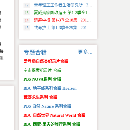
青年理工工作者生活研究所 2022 中国大陆 社会生活类纪录片
12
、
夏威夷家园改造王 第1-2季全18集 2024 美国 HGTV 真人秀&舞台类纪录片
特
13
流
运筹中枢 第1-3季全18集 2013 美国 Discovery 科学类纪录片
14
建
致命护士 第1-3季全29集 2016 英国 传记类纪录片
15
惧
每
更多...
专题合辑
佛
爱登堡自然类纪录片合辑
宇宙探索纪录片 合辑
PBS NOVA系列 合辑
BBC 地平线系列合辑 Horizon
荒野求生系列 合辑
PBS 自然 Nature 系列合辑
BBC 自然世界 Natural World 合辑
BBC 西蒙·里夫的旅行系列 合辑