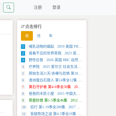
注册
登录
点击排行
周
月
年
哺乳动物的崛起 2019 美国 PBS 自然类纪录片
1
我看不见的世界奇观 2023 英国 旅行类纪录片
2
野性伦敦 2026 英国 BBC 自然类纪录片
3
疗养院 2025 爱尔兰 社会生活类纪录片
4
原始生活21天/赤裸与恐惧 第18季全12集 2025 美国 Discovery 真人秀&舞台类纪录片
5
澳洲蛋白石猎人 第14季全12集 2025 美国 Discovery 真人秀&舞台类纪录片
6
黄石守护者 第4-6季全30集 2024 美国 Discovery 真人秀&舞台类纪录片
7
爸爸的木匠小屋 2015 中国大陆 社会生活类纪录片
8
奇屋妙想 第1-5季全46集 2012 美国 HGTV 真人秀&舞台类纪录片
9
侣行 第1-19季全280集 2017 中国大陆 旅行类纪录片
10
盲蛙牧场之谜 第4-5季全16集 2025 美国 Discovery 探索类纪录片
11