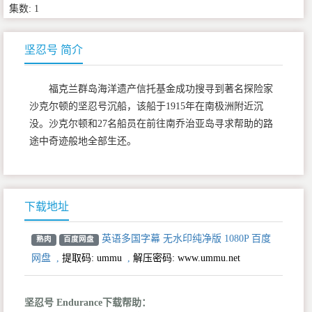
集数: 1
坚忍号 简介
福克兰群岛海洋遗产信托基金成功搜寻到著名探险家
沙克尔顿的坚忍号沉船，该船于1915年在南极洲附近沉
没。沙克尔顿和27名船员在前往南乔治亚岛寻求帮助的路
途中奇迹般地全部生还。
下载地址
英语多国字幕 无水印纯净版 1080P 百度
熟肉
百度网盘
网盘
,
提取码:
ummu
,
解压密码: www.ummu.net
坚忍号 Endurance下载帮助：