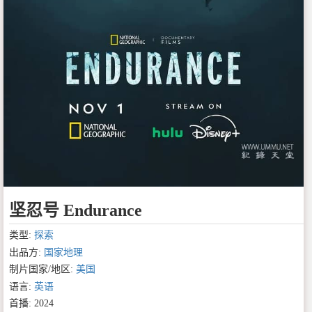
坚忍号 Endurance
类型:
探索
出品方:
国家地理
制片国家/地区:
美国
语言:
英语
首播: 2024