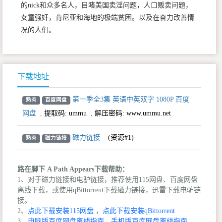
的nick和众多名人，目睹美国卖淫问题，人口贩卖问题，
女童强奸，肯尼亚和海地的极端贫困。以及在奋力改善情
况的人们。
下载地址
第一季全3集 英语中英双字 1080P 百度
熟肉
百度网盘
网盘
,
提取码:
ummu
,
解压密码: www.ummu.net
磁力链接
(资源#1)
熟肉
磁力链接
路在脚下 A Path Appears下载帮助：
1、对于磁力链接和电驴链接，推荐使用115网盘、百度网盘
离线下载，或使用qBittorrent下载磁力链接，迅雷下载电驴链
接。
2、
点此下载安装115网盘
，
点此下载安装qBittorrent
3、
电脑版百度网盘离线指南
，
手机版百度网盘离线指南