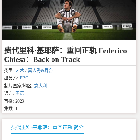
费代里科·基耶萨：重回正轨 Federico
Chiesa：Back on Track
类型:
艺术
/
真人秀&舞台
出品方:
BBC
制片国家/地区:
意大利
语言:
英语
首播: 2023
集数: 1
费代里科·基耶萨：重回正轨 简介