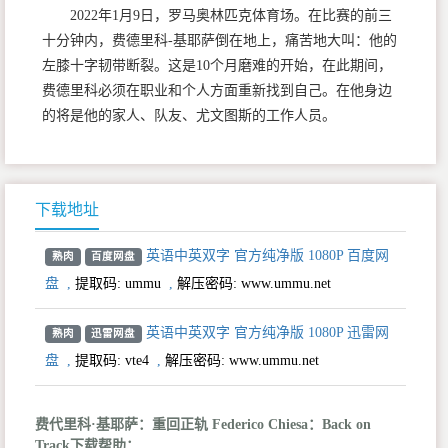
2022年1月9日，罗马奥林匹克体育场。在比赛的前三
十分钟内，费德里科-基耶萨倒在地上，痛苦地大叫：他的
左膝十字韧带断裂。这是10个月磨难的开始，在此期间，
费德里科必须在职业和个人方面重新找到自己。在他身边
的将是他的家人、队友、尤文图斯的工作人员。
下载地址
英语中英双字 官方纯净版 1080P 百度网
熟肉
百度网盘
盘
,
提取码:
ummu
,
解压密码: www.ummu.net
英语中英双字 官方纯净版 1080P 迅雷网
熟肉
迅雷网盘
盘
,
提取码:
vte4
,
解压密码: www.ummu.net
费代里科·基耶萨：重回正轨 Federico Chiesa：Back on
Track下载帮助：