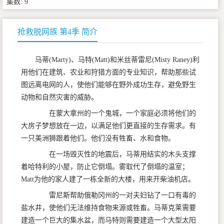
集数: 9
抢救脱网族 第4季 简介
马蒂(Marty)、马特(Matt)和米丝蒂雷尼(Misty Raney)利
用他们在建筑、农业和狩猎方面的专业知识，帮助那些试
图远离电网的人，使他们能够在野外成功生存，避免野生
动物和自然灾害的威胁。
在蒙大拿州的一个鬼城，一个家庭必须将他们的
大房子梦想放在一边，以满足他们更直接的生存需求。有
一只美洲狮跟着他们。他们没有牲畜、水和食物。
在一场毁灭性的地震后，马蒂用结实的木头支撑
着哈特利的小屋，防止它倒塌。雾取代了倒塌的温室；
Matt为他的家人建了一栋全新的大楼，用来开柴油机店。
雷尼斯帮助俄勒冈州的一对夫妇钻了一口有毒的
盐水井，使他们无法维持食物来源或牲畜。马蒂克莱需要
建造一个巨大的集水盆，而马特则需要建造一个大型太阳