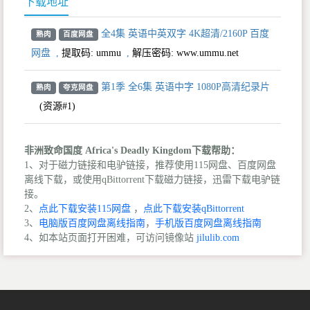
下载地址
全4集 英语中英双字 4K超清/2160P 百度
熟肉
百度网盘
网盘
,
提取码:
ummu
,
解压密码: www.ummu.net
第1季 全6集 英语中字 1080P高清纪录片
熟肉
夸克网盘
(资源#1)
非洲致命国度 Africa's Deadly Kingdom下载帮助：
1、对于磁力链接和电驴链接，推荐使用115网盘、百度网盘
离线下载，或使用qBittorrent下载磁力链接，迅雷下载电驴链
接。
2、
点此下载安装115网盘
，
点此下载安装qBittorrent
3、
电脑版百度网盘离线指南
，
手机版百度网盘离线指南
4、如本站页面打开困难，可访问镜像站
jilulib.com