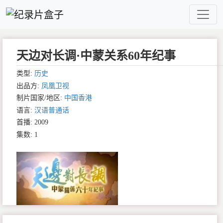
天边对长调·中蒙关系60年纪事
类型:
历史
出品方:
凤凰卫视
制片国家/地区:
中国香港
语言:
汉语普通话
首播: 2009
集数: 1