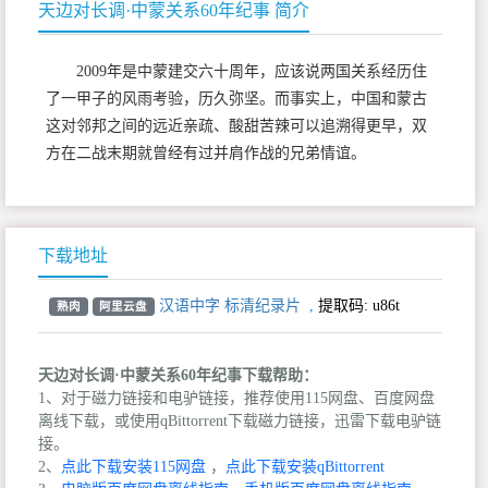
天边对长调·中蒙关系60年纪事 简介
2009年是中蒙建交六十周年，应该说两国关系经历住
了一甲子的风雨考验，历久弥坚。而事实上，中国和蒙古
这对邻邦之间的远近亲疏、酸甜苦辣可以追溯得更早，双
方在二战末期就曾经有过并肩作战的兄弟情谊。
下载地址
汉语中字 标清纪录片
,
提取码:
u86t
熟肉
阿里云盘
天边对长调·中蒙关系60年纪事下载帮助：
1、对于磁力链接和电驴链接，推荐使用115网盘、百度网盘
离线下载，或使用qBittorrent下载磁力链接，迅雷下载电驴链
接。
2、
点此下载安装115网盘
，
点此下载安装qBittorrent