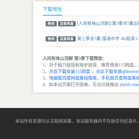
下载地址
[人间有味山河鲜][第3季共5集][纪
熟肉
百度网盘
第三季全5集 国语中字 4K超清/2
熟肉
百度网盘
人间有味山河鲜 第3季下载帮助：
1、对于磁力链接和电驴链接，推荐使用115网盘、百
2、
点此下载安装115网盘
，
点此下载安装qBittorren
3、
电脑版百度网盘离线指南
，
手机版百度网盘离
4、如本站页面打开困难，可访问镜像站
jilulib.com
本站所有资源均从互联网采集，本站服务器内不存放任何纪录片