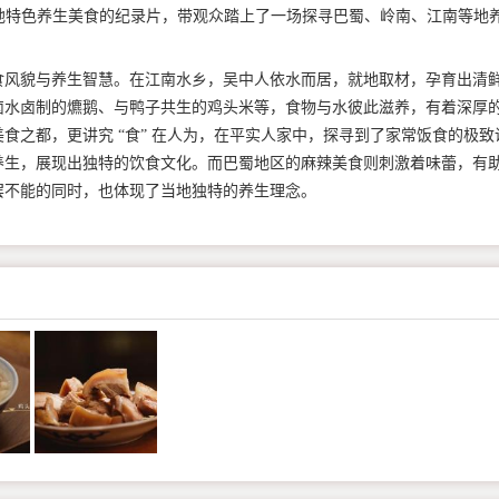
各地特色养生美食的纪录片，带观众踏上了一场探寻巴蜀、岭南、江南等地
风貌与养生智慧。在江南水乡，吴中人依水而居，就地取材，孕育出清
卤水卤制的爊鹅、与鸭子共生的鸡头米等，食物与水彼此滋养，有着深厚
食之都，更讲究 “食” 在人为，在平实人家中，探寻到了家常饭食的极致
养生，展现出独特的饮食文化。而巴蜀地区的麻辣美食则刺激着味蕾，有
罢不能的同时，也体现了当地独特的养生理念。