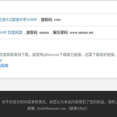
录片][国语中字]1080P
,
提取码:
rvhv
160P 百度网盘
,
提取码:
ummu
,
解压密码: www.ummu.net
度网盘离线下载，或使用qBittorrent下载磁力链接，迅雷下载电驴链接
t
线指南
，亦不对显示的内容承担责任，如您认为本站内容侵犯了您的权益，请附上
邮箱: jilulib#hotmail.com（替换#为@）