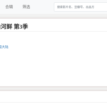
合辑
筛选
河鲜 第3季
国大陆