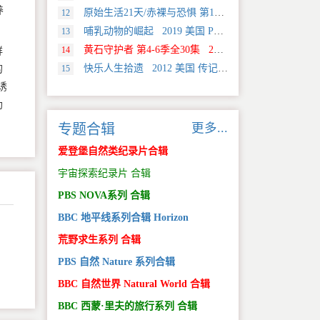
养
原始生活21天/赤裸与恐惧 第18季全12集 2025 美国 Discovery 真人秀&舞台类纪录片
12
哺乳动物的崛起 2019 美国 PBS 自然类纪录片
13
黄石守护者 第4-6季全30集 2024 美国 Discovery 真人秀&舞台类纪录片
14
鲜
快乐人生拾遗 2012 美国 传记类纪录片
的
15
诱
助
更多...
专题合辑
爱登堡自然类纪录片合辑
宇宙探索纪录片 合辑
PBS NOVA系列 合辑
BBC 地平线系列合辑 Horizon
荒野求生系列 合辑
PBS 自然 Nature 系列合辑
BBC 自然世界 Natural World 合辑
BBC 西蒙·里夫的旅行系列 合辑