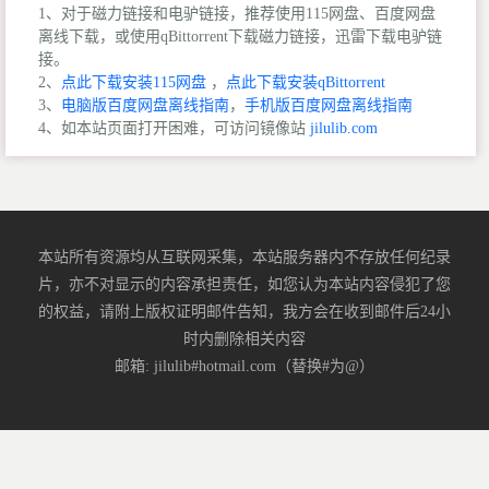
1、对于磁力链接和电驴链接，推荐使用115网盘、百度网盘
离线下载，或使用qBittorrent下载磁力链接，迅雷下载电驴链
接。
2、
点此下载安装115网盘
，
点此下载安装qBittorrent
3、
电脑版百度网盘离线指南
，
手机版百度网盘离线指南
4、如本站页面打开困难，可访问镜像站
jilulib.com
本站所有资源均从互联网采集，本站服务器内不存放任何纪录
片，亦不对显示的内容承担责任，如您认为本站内容侵犯了您
的权益，请附上版权证明邮件告知，我方会在收到邮件后24小
时内删除相关内容
邮箱: jilulib#hotmail.com（替换#为@）