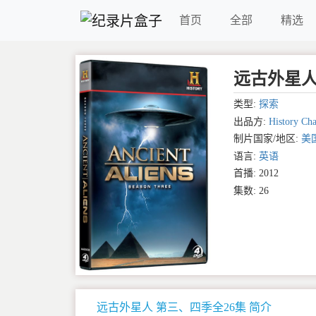
首页
全部
精选
远古外星人 第
类型:
探索
出品方:
History Cha
制片国家/地区:
美
语言:
英语
首播: 2012
集数: 26
远古外星人 第三、四季全26集 简介