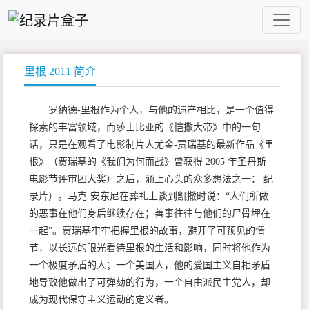
里根 2011 简介
罗纳德-里根作为个人，与他的遗产相比，是一个值得
探索的丰富领域，而莎士比亚的《恺撒大帝》中的一句
话，只是在观看了电影制片人尤金-贾瑞基的最新作品《里
根》（贾瑞基的《我们为何而战》曾获得 2005 年圣丹斯
电影节评审团大奖）之后，涌上心头的众多想法之一： 纪
录片）。马克-安东尼在葬礼上谈到凯撒时说：“人们所做
的恶事在他们身后继续存在；善事往往与他们的尸骨埋在
一起”。贾瑞基牢牢把握里根的故事，避开了可预见的情
节，以长远的眼光看待里根的生活和影响，同时将他作为
一个极度矛盾的人；一个美国人，他的爱国主义自相矛盾
地导致他做出了可弹劾的行为，一个自由派民主党人，却
成为现代保守主义运动的定义者。