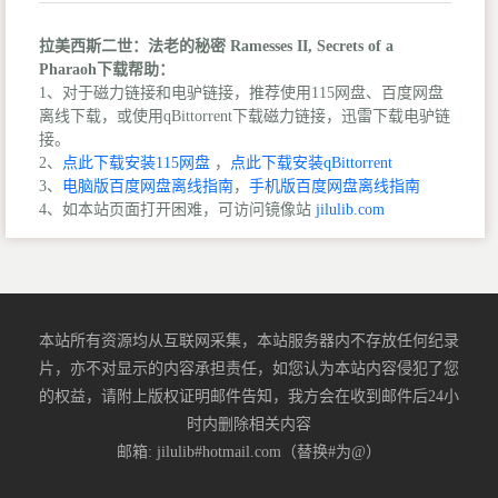
拉美西斯二世：法老的秘密 Ramesses II, Secrets of a
Pharaoh下载帮助：
1、对于磁力链接和电驴链接，推荐使用115网盘、百度网盘
离线下载，或使用qBittorrent下载磁力链接，迅雷下载电驴链
接。
2、
点此下载安装115网盘
，
点此下载安装qBittorrent
3、
电脑版百度网盘离线指南
，
手机版百度网盘离线指南
4、如本站页面打开困难，可访问镜像站
jilulib.com
本站所有资源均从互联网采集，本站服务器内不存放任何纪录
片，亦不对显示的内容承担责任，如您认为本站内容侵犯了您
的权益，请附上版权证明邮件告知，我方会在收到邮件后24小
时内删除相关内容
邮箱: jilulib#hotmail.com（替换#为@）