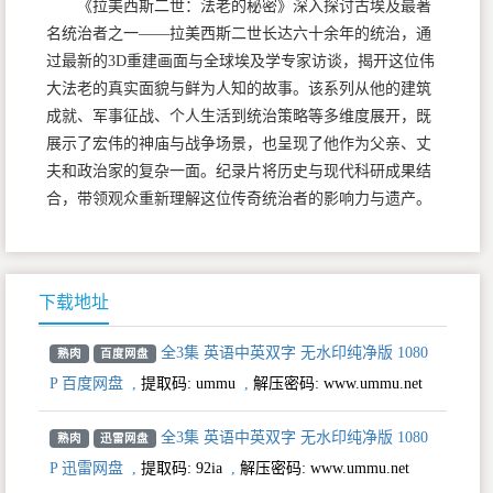
《拉美西斯二世：法老的秘密》深入探讨古埃及最著
名统治者之一——拉美西斯二世长达六十余年的统治，通
过最新的3D重建画面与全球埃及学专家访谈，揭开这位伟
大法老的真实面貌与鲜为人知的故事。该系列从他的建筑
成就、军事征战、个人生活到统治策略等多维度展开，既
展示了宏伟的神庙与战争场景，也呈现了他作为父亲、丈
夫和政治家的复杂一面。纪录片将历史与现代科研成果结
合，带领观众重新理解这位传奇统治者的影响力与遗产。
下载地址
全3集 英语中英双字 无水印纯净版 1080
熟肉
百度网盘
P 百度网盘
,
提取码:
ummu
,
解压密码: www.ummu.net
全3集 英语中英双字 无水印纯净版 1080
熟肉
迅雷网盘
P 迅雷网盘
,
提取码:
92ia
,
解压密码: www.ummu.net