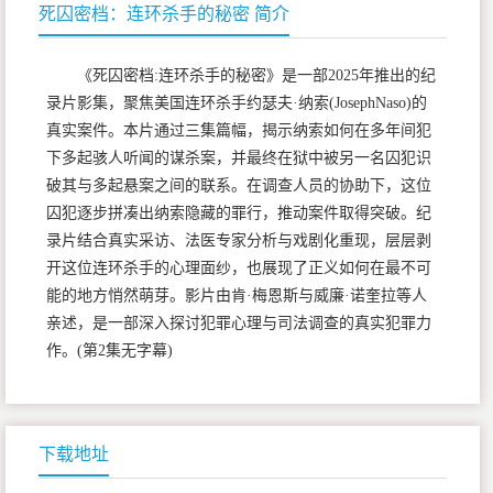
死囚密档：连环杀手的秘密 简介
《死囚密档:连环杀手的秘密》是一部2025年推出的纪
录片影集，聚焦美国连环杀手约瑟夫·纳索(JosephNaso)的
真实案件。本片通过三集篇幅，揭示纳索如何在多年间犯
下多起骇人听闻的谋杀案，并最终在狱中被另一名囚犯识
破其与多起悬案之间的联系。在调查人员的协助下，这位
囚犯逐步拼凑出纳索隐藏的罪行，推动案件取得突破。纪
录片结合真实采访、法医专家分析与戏剧化重现，层层剥
开这位连环杀手的心理面纱，也展现了正义如何在最不可
能的地方悄然萌芽。影片由肯·梅恩斯与威廉·诺奎拉等人
亲述，是一部深入探讨犯罪心理与司法调查的真实犯罪力
作。(第2集无字幕)
下载地址