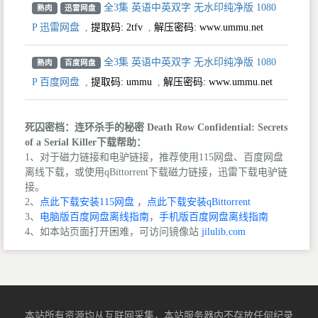
全3集 英语中英双字 无水印纯净版 1080
熟肉
迅雷网盘
P 迅雷网盘
,
提取码:
2tfv
,
解压密码: www.ummu.net
全3集 英语中英双字 无水印纯净版 1080
熟肉
百度网盘
P 百度网盘
,
提取码:
ummu
,
解压密码: www.ummu.net
死囚密档：连环杀手的秘密 Death Row Confidential: Secrets
of a Serial Killer下载帮助：
1、对于磁力链接和电驴链接，推荐使用115网盘、百度网盘
离线下载，或使用qBittorrent下载磁力链接，迅雷下载电驴链
接。
2、
点此下载安装115网盘
，
点此下载安装qBittorrent
3、
电脑版百度网盘离线指南
，
手机版百度网盘离线指南
4、如本站页面打开困难，可访问镜像站
jilulib.com
本站所有资源均从互联网采集，本站服务器内不存放任何纪录