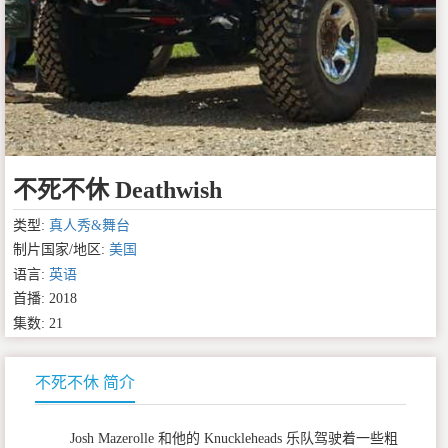
不死不休 Deathwish
类型:
真人秀&舞台
制片国家/地区:
美国
语言:
英语
首播: 2018
集数: 21
不死不休 简介
Josh Mazerolle 和他的 Knuckleheads 乐队驾驶着一些粗