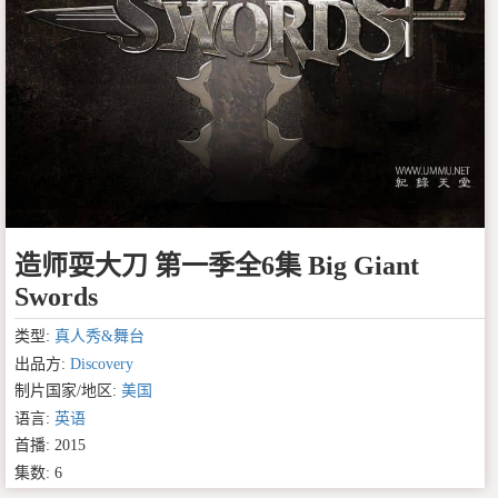
造师耍大刀 第一季全6集 Big Giant
Swords
类型:
真人秀&舞台
出品方:
Discovery
制片国家/地区:
美国
语言:
英语
首播: 2015
集数: 6