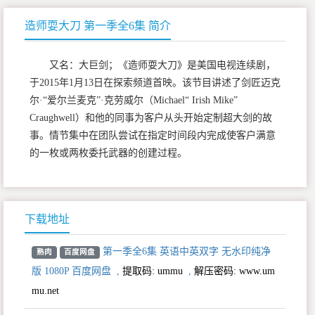
造师耍大刀 第一季全6集 简介
又名：大巨剑；《造师耍大刀》是美国电视连续剧，
于2015年1月13日在探索频道首映。该节目讲述了剑匠迈克
尔·“爱尔兰麦克”·克劳威尔（Michael“ Irish Mike”
Craughwell）和他的同事为客户从头开始定制超大剑的故
事。情节集中在团队尝试在指定时间段内完成使客户满意
的一枚或两枚委托武器的创建过程。
下载地址
第一季全6集 英语中英双字 无水印纯净
熟肉
百度网盘
版 1080P 百度网盘
,
提取码:
ummu
,
解压密码: www.um
mu.net