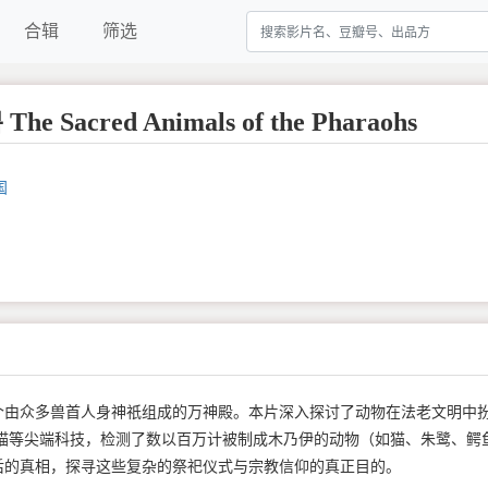
合辑
筛选
 Sacred Animals of the Pharaohs
国
个由众多兽首人身神祇组成的万神殿。本片深入探讨了动物在法老文明中
描等尖端科技，检测了数以百万计被制成木乃伊的动物（如猫、朱鹭、鳄
后的真相，探寻这些复杂的祭祀仪式与宗教信仰的真正目的。