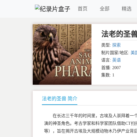
首页
全部
精选
法老的圣兽 The
类型:
探索
制片国家/地区:
美
语言:
英语
首播: 2007
集数: 1
法老的圣兽 简介
在长达三千年的时间里，古埃及人崇拜着一
演的神圣角色。考古学家和科学家团队借助CT扫
等），旨在揭开古埃及大规模动物木乃伊产业背