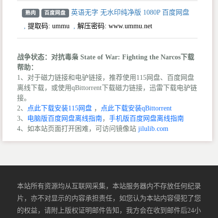
英语无字 无水印纯净版 1080P 百度网盘
熟肉
百度网盘
,
提取码:
ummu
,
解压密码: www.ummu.net
战争状态：对抗毒枭 State of War: Fighting the Narcos下载
帮助：
1、对于磁力链接和电驴链接，推荐使用115网盘、百度网盘
离线下载，或使用qBittorrent下载磁力链接，迅雷下载电驴链
接。
2、
点此下载安装115网盘
，
点此下载安装qBittorrent
3、
电脑版百度网盘离线指南
，
手机版百度网盘离线指南
4、如本站页面打开困难，可访问镜像站
jilulib.com
本站所有资源均从互联网采集，本站服务器内不存放任何纪录
片，亦不对显示的内容承担责任，如您认为本站内容侵犯了您
的权益，请附上版权证明邮件告知，我方会在收到邮件后24小