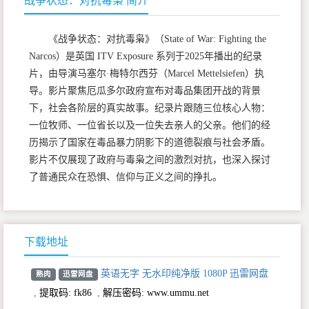
战争状态：对抗毒枭 简介
《战争状态：对抗毒枭》（State of War: Fighting the
Narcos）是英国 ITV Exposure 系列于2025年播出的纪录
片，由导演马塞尔·梅特尔西芬（Marcel Mettelsiefen）执
导。影片聚焦厄瓜多尔政府宣布对毒品集团开战的背景
下，社会各阶层的真实故事。纪录片跟随三位核心人物：
一位牧师、一位省长以及一位失去亲人的父亲。他们的经
历揭示了国家在毒品暴力阴影下的道德裂痕与社会矛盾。
影片不仅展现了政府与毒枭之间的激烈对抗，也深入探讨
了普通民众在恐惧、信仰与正义之间的挣扎。
下载地址
英语无字 无水印纯净版 1080P 迅雷网盘
熟肉
迅雷网盘
,
提取码:
fk86
,
解压密码: www.ummu.net