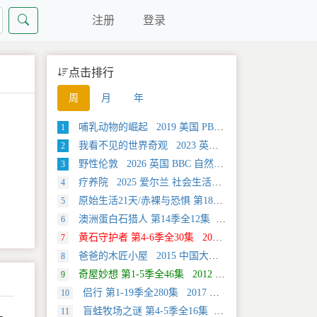
注册
登录
点击排行
周
月
年
哺乳动物的崛起 2019 美国 PBS 自然类纪录片
1
我看不见的世界奇观 2023 英国 旅行类纪录片
2
野性伦敦 2026 英国 BBC 自然类纪录片
3
疗养院 2025 爱尔兰 社会生活类纪录片
4
原始生活21天/赤裸与恐惧 第18季全12集 2025 美国 Discovery 真人秀&舞台类纪录片
5
澳洲蛋白石猎人 第14季全12集 2025 美国 Discovery 真人秀&舞台类纪录片
6
黄石守护者 第4-6季全30集 2024 美国 Discovery 真人秀&舞台类纪录片
7
爸爸的木匠小屋 2015 中国大陆 社会生活类纪录片
8
奇屋妙想 第1-5季全46集 2012 美国 HGTV 真人秀&舞台类纪录片
9
侣行 第1-19季全280集 2017 中国大陆 旅行类纪录片
10
盲蛙牧场之谜 第4-5季全16集 2025 美国 Discovery 探索类纪录片
11