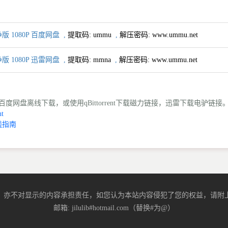
 1080P 百度网盘
,
提取码:
ummu
,
解压密码: www.ummu.net
 1080P 迅雷网盘
,
提取码:
mmna
,
解压密码: www.ummu.net
度网盘离线下载，或使用qBittorrent下载磁力链接，迅雷下载电驴链接
t
线指南
，亦不对显示的内容承担责任，如您认为本站内容侵犯了您的权益，请附上
邮箱: jilulib#hotmail.com（替换#为@）