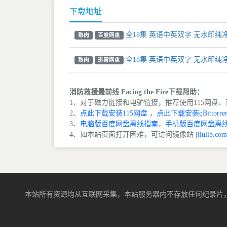
下载地址
全18集 英语中英双字 无水印纯净版
熟肉
百度网盘
全18集 英语中英双字 无水印纯净版
熟肉
迅雷网盘
消防救援最前线 Facing the Fire下载帮助：
1、对于磁力链接和电驴链接，推荐使用115网盘、百
2、
点此下载安装115网盘
，
点此下载安装qBittorren
3、
电脑版百度网盘离线指南
，
手机版百度网盘离
4、如本站页面打开困难，可访问镜像站
jilulib.com
本站所有资源均从互联网采集，本站服务器内不存放任何纪录片