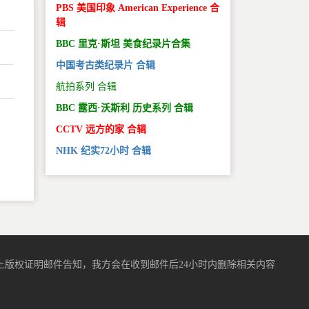
PBS 美国印象 American Experience 合
辑
BBC 里克·斯坦 美食纪录片合集
中国考古类纪录片 合辑
航拍系列 合辑
BBC 露西·沃斯利 历史系列 合辑
CCTV 远方的家 合辑
。
NHK 纪实72小时 合辑
版权证明邮件告知，我方会在收到邮件后24小时内删除相关内容