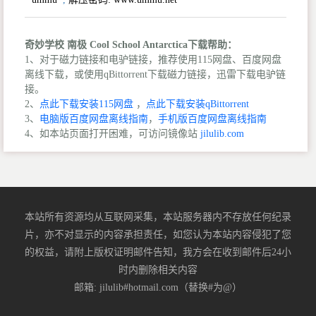
奇妙学校 南极 Cool School Antarctica下载帮助：
1、对于磁力链接和电驴链接，推荐使用115网盘、百度网盘
离线下载，或使用qBittorrent下载磁力链接，迅雷下载电驴链
接。
2、
点此下载安装115网盘
，
点此下载安装qBittorrent
3、
电脑版百度网盘离线指南
，
手机版百度网盘离线指南
4、如本站页面打开困难，可访问镜像站
jilulib.com
本站所有资源均从互联网采集，本站服务器内不存放任何纪录
片，亦不对显示的内容承担责任，如您认为本站内容侵犯了您
的权益，请附上版权证明邮件告知，我方会在收到邮件后24小
时内删除相关内容
邮箱: jilulib#hotmail.com（替换#为@）