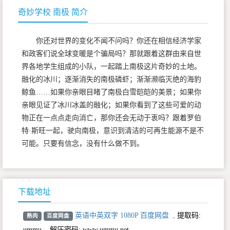
奇妙学校 南极 简介
你还对世界的变化不闻不问吗？你还在相信经济学家
和政客们说全球变暖是个骗局吗？那就跟着这群由来自世
界各地学生组成的小队，一起踏上南极这片奇妙的土地。
融化的冰川；逐渐消失的南极磷虾；渐渐濒临灭绝的海豹
鲸鱼……如果你亲眼目睹了南极白雪皑皑的美景；如果你
亲眼见证了冰川冰盖的融化；如果你看到了这些可爱的动
物正在一点点走向消亡，那你还会无动于衷吗？跟着罗伯
特·斯旺一起，驶向南极，意识到清洁的可再生能源不是不
可能。只要有信念，没有什么做不到。
下载地址
英语中英双字 1080P 百度网盘
,
提取码:
熟肉
百度网盘
ummu
,
解压密码: www.ummu.net