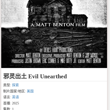
邪灵出土 Evil Unearthed
类型:
探索
制片国家/地区:
美国
语言:
英语
首播: 2025
集数: 1