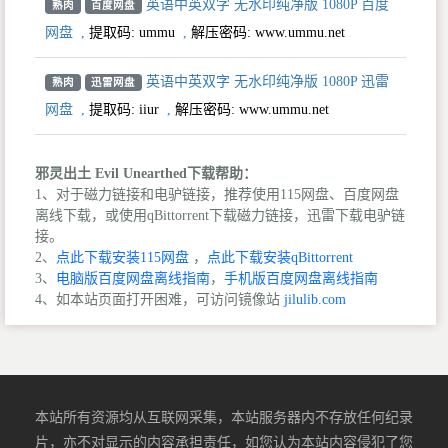
英语中英双字 无水印纯净版 1080P 百度
熟肉
百度网盘
网盘
,
提取码:
ummu
,
解压密码: www.ummu.net
英语中英双字 无水印纯净版 1080P 迅雷
熟肉
迅雷网盘
网盘
,
提取码:
iiur
,
解压密码: www.ummu.net
邪灵出土 Evil Unearthed下载帮助：
1、对于磁力链接和电驴链接，推荐使用115网盘、百度网盘
离线下载，或使用qBittorrent下载磁力链接，迅雷下载电驴链
接。
2、
点此下载安装115网盘
，
点此下载安装qBittorrent
3、
电脑版百度网盘离线指南
，
手机版百度网盘离线指南
4、如本站页面打开困难，可访问镜像站
jilulib.com
本站所有资源均从互联网采集，本站服务器内不存放任何纪录
片，亦不对显示的内容承担责任，如您认为本站内容侵犯了您