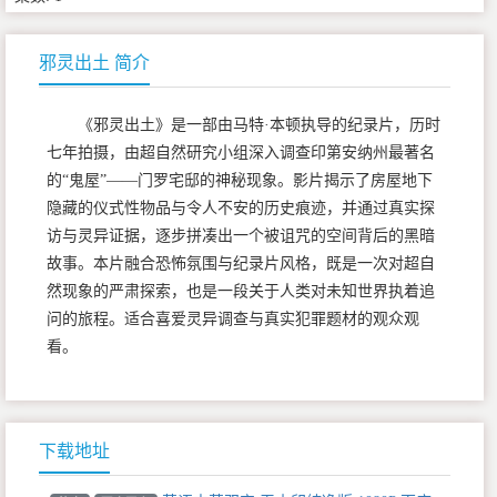
邪灵出土 简介
《邪灵出土》是一部由马特·本顿执导的纪录片，历时
七年拍摄，由超自然研究小组深入调查印第安纳州最著名
的“鬼屋”——门罗宅邸的神秘现象。影片揭示了房屋地下
隐藏的仪式性物品与令人不安的历史痕迹，并通过真实探
访与灵异证据，逐步拼凑出一个被诅咒的空间背后的黑暗
故事。本片融合恐怖氛围与纪录片风格，既是一次对超自
然现象的严肃探索，也是一段关于人类对未知世界执着追
问的旅程。适合喜爱灵异调查与真实犯罪题材的观众观
看。
下载地址