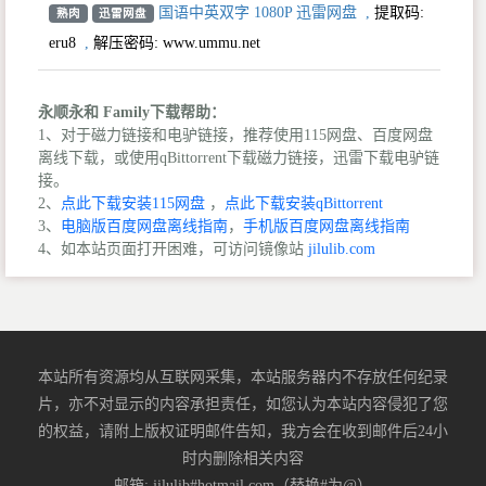
国语中英双字 1080P 迅雷网盘
,
提取码:
熟肉
迅雷网盘
eru8
,
解压密码: www.ummu.net
永顺永和 Family下载帮助：
1、对于磁力链接和电驴链接，推荐使用115网盘、百度网盘
离线下载，或使用qBittorrent下载磁力链接，迅雷下载电驴链
接。
2、
点此下载安装115网盘
，
点此下载安装qBittorrent
3、
电脑版百度网盘离线指南
，
手机版百度网盘离线指南
4、如本站页面打开困难，可访问镜像站
jilulib.com
本站所有资源均从互联网采集，本站服务器内不存放任何纪录
片，亦不对显示的内容承担责任，如您认为本站内容侵犯了您
的权益，请附上版权证明邮件告知，我方会在收到邮件后24小
时内删除相关内容
邮箱: jilulib#hotmail.com（替换#为@）