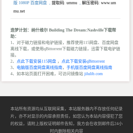
版 1080P 百度网盘
,
提取码:
ummu
,
解压密码: www.um
mu.net
造梦计划：纳什维尔 Building The Dream:Nashville下载帮
助：
1、对于磁力链接和电驴链接，推荐使用115网盘、百度网盘
离线下载，或使用qBittorrent下载磁力链接，迅雷下载电驴链
接。
2、
点此下载安装115网盘
，
点此下载安装qBittorrent
3、
电脑版百度网盘离线指南
，
手机版百度网盘离线指南
4、如本站页面打开困难，可访问镜像站
jilulib.com
本站所有资源均从互联网采集，本站服务器内不存放任何纪录
片，亦不对显示的内容承担责任，如您认为本站内容侵犯了您
的权益，请附上版权证明邮件告知，我方会在收到邮件后24小
时内删除相关内容