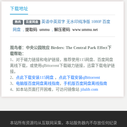
下载地址
英语中英双字 无水印纯净版 1080P 百度
熟肉
百度网盘
网盘
,
提取码:
ummu
,
解压密码: www.ummu.net
观鸟者：中央公园效应 Birders: The Central Park Effect下
载帮助：
1、对于磁力链接和电驴链接，推荐使用115网盘、百度网盘
离线下载，或使用qBittorrent下载磁力链接，迅雷下载电驴链
接。
2、
点此下载安装115网盘
，
点此下载安装qBittorrent
3、
电脑版百度网盘离线指南
，
手机版百度网盘离线指南
4、如本站页面打开困难，可访问镜像站
jilulib.com
本站所有资源均从互联网采集，本站服务器内不存放任何纪录