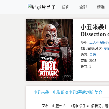
首页
全部
精选
小丑来袭！电
Dissection 
类型:
真人秀&舞台
制片国家/地区:
英
语言:
英语
首播: 2025
集数: 1
小丑来袭！电影断魂小丑3幕后剖析 简介
又名：血腥艺术：〈恐怖杀手3〉解析记；是