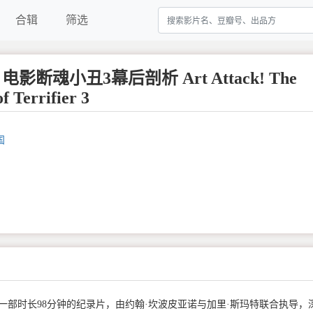
合辑
筛选
影断魂小丑3幕后剖析 Art Attack! The
of Terrifier 3
国
一部时长98分钟的纪录片，由约翰·坎波皮亚诺与加里·斯玛特联合执导，