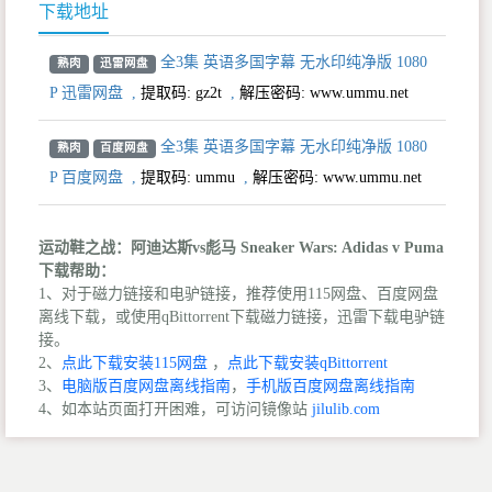
下载地址
全3集 英语多国字幕 无水印纯净版 1080
熟肉
迅雷网盘
P 迅雷网盘
,
提取码:
gz2t
,
解压密码: www.ummu.net
全3集 英语多国字幕 无水印纯净版 1080
熟肉
百度网盘
P 百度网盘
,
提取码:
ummu
,
解压密码: www.ummu.net
运动鞋之战：阿迪达斯vs彪马 Sneaker Wars: Adidas v Puma
下载帮助：
1、对于磁力链接和电驴链接，推荐使用115网盘、百度网盘
离线下载，或使用qBittorrent下载磁力链接，迅雷下载电驴链
接。
2、
点此下载安装115网盘
，
点此下载安装qBittorrent
3、
电脑版百度网盘离线指南
，
手机版百度网盘离线指南
4、如本站页面打开困难，可访问镜像站
jilulib.com