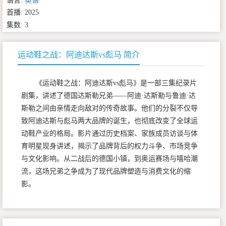
语言:
英语
首播: 2025
集数: 3
运动鞋之战：阿迪达斯vs彪马 简介
《运动鞋之战：阿迪达斯vs彪马》是一部三集纪录片
剧集，讲述了德国达斯勒兄弟——阿迪·达斯勒与鲁迪·达
斯勒之间由亲情走向敌对的传奇故事。他们的分裂不仅导
致阿迪达斯与彪马两大品牌的诞生，也彻底改变了全球运
动鞋产业的格局。影片通过历史档案、家族成员访谈与体
育明星现身讲述，揭示了品牌背后的权力斗争、市场竞争
与文化影响。从二战后的德国小镇，到奥运赛场与嘻哈潮
流，这场兄弟之争成为了现代品牌塑造与消费文化的缩
影。