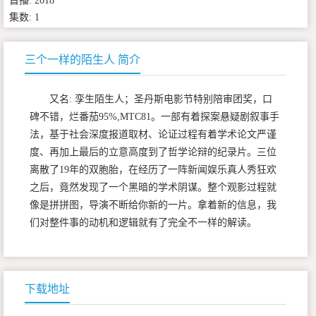
首播: 2018
集数: 1
三个一样的陌生人 简介
又名: 孪生陌生人；圣丹斯电影节特别陪审团奖，口
碑不错，烂番茄95%,MTC81。一部有着探案悬疑剧叙事手
法，基于社会深度报道取材、论证过程有着学术论文严谨
度、再加上最后的立意高度到了哲学论辩的纪录片。三位
离散了19年的双胞胎，在经历了一阵新闻娱乐真人秀狂欢
之后，竟然发现了一个黑暗的学术阴谋。整个观影过程就
像是拼拼图，导演不断给你新的一片。拿着新的信息，我
们对整件事的动机和逻辑就有了完全不一样的解读。
下载地址