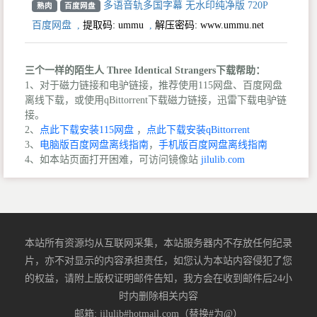
多语音轨多国字幕 无水印纯净版 720P
熟肉
百度网盘
百度网盘
,
提取码:
ummu
,
解压密码: www.ummu.net
三个一样的陌生人 Three Identical Strangers下载帮助：
1、对于磁力链接和电驴链接，推荐使用115网盘、百度网盘
离线下载，或使用qBittorrent下载磁力链接，迅雷下载电驴链
接。
2、
点此下载安装115网盘
，
点此下载安装qBittorrent
3、
电脑版百度网盘离线指南
，
手机版百度网盘离线指南
4、如本站页面打开困难，可访问镜像站
jilulib.com
本站所有资源均从互联网采集，本站服务器内不存放任何纪录
片，亦不对显示的内容承担责任，如您认为本站内容侵犯了您
的权益，请附上版权证明邮件告知，我方会在收到邮件后24小
时内删除相关内容
邮箱: jilulib#hotmail.com（替换#为@）