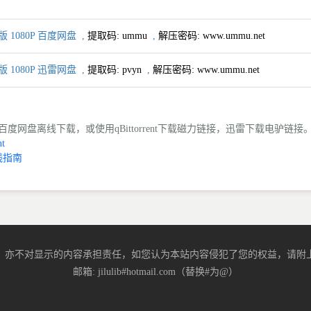
1080P 百度网盘
,
提取码:
ummu
,
解压密码: www.ummu.net
1080P 迅雷网盘
,
提取码:
pvyn
,
解压密码: www.ummu.net
度网盘离线下载，或使用qBittorrent下载磁力链接，迅雷下载电驴链接
t
线指南
，亦不对显示的内容承担责任，如您认为本站内容侵犯了您的权益，请附上
邮箱: jilulib#hotmail.com（替换#为@）