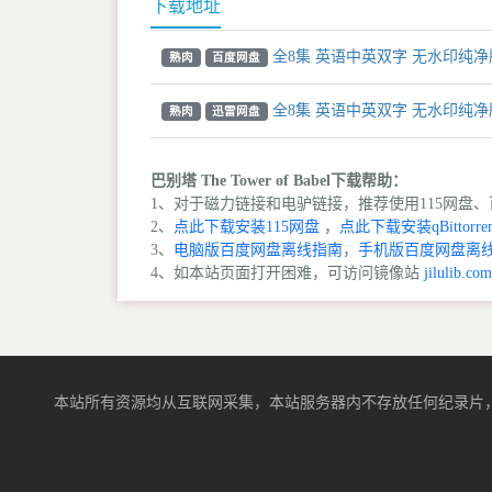
下载地址
全8集 英语中英双字 无水印纯净版 
熟肉
百度网盘
全8集 英语中英双字 无水印纯净版 
熟肉
迅雷网盘
巴别塔 The Tower of Babel下载帮助：
1、对于磁力链接和电驴链接，推荐使用115网盘、百
2、
点此下载安装115网盘
，
点此下载安装qBittorren
3、
电脑版百度网盘离线指南
，
手机版百度网盘离
4、如本站页面打开困难，可访问镜像站
jilulib.com
本站所有资源均从互联网采集，本站服务器内不存放任何纪录片