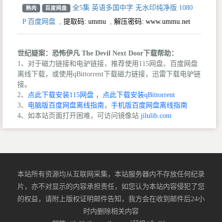
全5集 英语多国中字 无水印纯净版 1080
熟肉
百度网盘
P 百度网盘
,
提取码:
ummu
,
解压密码: www.ummu.net
世纪疑案：恐怖伊凡 The Devil Next Door下载帮助：
1、对于磁力链接和电驴链接，推荐使用115网盘、百度网盘
离线下载，或使用qBittorrent下载磁力链接，迅雷下载电驴链
接。
2、
点此下载安装115网盘
，
点此下载安装qBittorrent
3、
电脑版百度网盘离线指南
，
手机版百度网盘离线指南
4、如本站页面打开困难，可访问镜像站
jilulib.com
本站所有资源均从互联网采集，本站服务器内不存放任何纪录
片，亦不对显示的内容承担责任，如您认为本站内容侵犯了您
的权益，请附上版权证明邮件告知，我方会在收到邮件后24小
时内删除相关内容