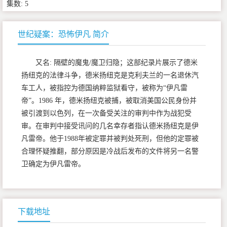
集数: 5
世纪疑案：恐怖伊凡 简介
又名: 隔壁的魔鬼/魔卫归隐；这部纪录片展示了德米
扬纽克的法律斗争，德米扬纽克是克利夫兰的一名退休汽
车工人，被指控为德国纳粹监狱看守，被称为“伊凡雷
帝”。1986 年，德米扬纽克被捕，被取消美国公民身份并
被引渡到以色列，在一次备受关注的审判中作为战犯受
审。在审判中接受讯问的几名幸存者指认德米扬纽克是伊
凡雷帝。他于1988年被定罪并被判处死刑，但他的定罪被
合理怀疑推翻，部分原因是冷战后发布的文件将另一名警
卫确定为伊凡雷帝。
下载地址