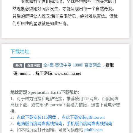
专家和科学家们揭示出，全球各地那些非同寻常的自
然现象必须刚好同步发生，才能呈现出每一个自然奇观。
背后的解释让人惊叹:若非亲眼所见，绝对难以置信。但我
们所居住的星球就是如此神奇。
下载地址
全4集 英语中字 1080P 百度网盘
,
提取
熟肉
百度网盘
码:
ummu
,
解压密码: www.ummu.net
地球奇观 Spectacular Earth下载帮助：
1、对于磁力链接和电驴链接，推荐使用115网盘、百度网盘
离线下载，或使用qBittorrent下载磁力链接，迅雷下载电驴链
接。
2、
点此下载安装115网盘
，
点此下载安装qBittorrent
3、
电脑版百度网盘离线指南
，
手机版百度网盘离线指南
4、如本站页面打开困难，可访问镜像站
jilulib.com