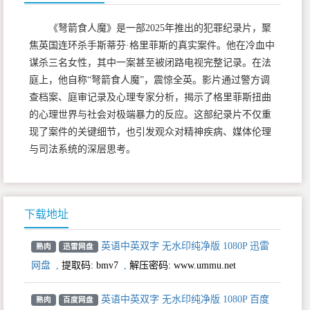
《弩箭食人魔》是一部2025年推出的犯罪纪录片，聚
焦英国连环杀手斯蒂芬·格里菲斯的真实案件。他在冷血中
谋杀三名女性，其中一案甚至被闭路电视完整记录。在法
庭上，他自称“弩箭食人魔”，震惊全英。影片通过警方调
查档案、庭审记录及心理专家分析，揭示了格里菲斯扭曲
的心理世界与社会对极端暴力的反应。这部纪录片不仅重
现了案件的关键细节，也引发观众对精神疾病、媒体伦理
与司法系统的深层思考。
下载地址
英语中英双字 无水印纯净版 1080P 迅雷
熟肉
迅雷网盘
网盘
,
提取码:
bmv7
,
解压密码: www.ummu.net
英语中英双字 无水印纯净版 1080P 百度
熟肉
百度网盘