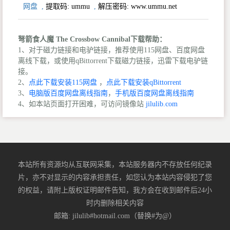
网盘
,
提取码:
ummu
,
解压密码: www.ummu.net
弩箭食人魔 The Crossbow Cannibal下载帮助：
1、对于磁力链接和电驴链接，推荐使用115网盘、百度网盘
离线下载，或使用qBittorrent下载磁力链接，迅雷下载电驴链
接。
2、
点此下载安装115网盘
，
点此下载安装qBittorrent
3、
电脑版百度网盘离线指南
，
手机版百度网盘离线指南
4、如本站页面打开困难，可访问镜像站
jilulib.com
本站所有资源均从互联网采集，本站服务器内不存放任何纪录
片，亦不对显示的内容承担责任，如您认为本站内容侵犯了您
的权益，请附上版权证明邮件告知，我方会在收到邮件后24小
时内删除相关内容
邮箱: jilulib#hotmail.com（替换#为@）