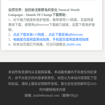
自然世界：加拉帕戈斯群岛的变化 Natural World:
Galapagos - Islands Of Change下载帮助：
1、对于磁力链接和电驴链接，推荐使用115网盘、百度网盘
离线下载，或使用qBittorrent下载磁力链接，迅雷下载电驴链
接。
2、
点此下载安装115网盘
，
点此下载安装qBittorrent
3、
电脑版百度网盘离线指南
，
手机版百度网盘离线指南
4、如本站页面打开困难，可访问镜像站
jilulib.com
本站所有资源均从互联网采集，本站服务器内不存放任何纪录
片，亦不对显示的内容承担责任，如您认为本站内容侵犯了您
的权益，请附上版权证明邮件告知，我方会在收到邮件后24小
时内删除相关内容
邮箱: jilulib#hotmail.com（替换#为@）