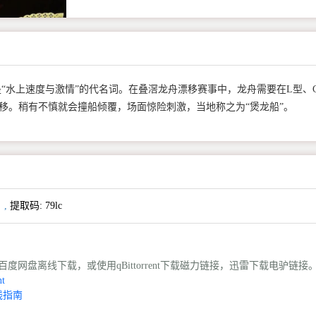
是“水上速度与激情”的代名词。在叠滘龙舟漂移赛事中，龙舟需要在L型、
移。稍有不慎就会撞船倾覆，场面惊险刺激，当地称之为“煲龙船”。
,
提取码:
79lc
度网盘离线下载，或使用qBittorrent下载磁力链接，迅雷下载电驴链接
t
线指南