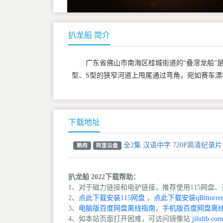
扒龙船 简介
广东省佛山市南海区桂城街道的“叠滘龙船”
型、S型的狭窄河道上甩尾通过弯角，宛如赛车漂
下载地址
全2集 汉语中字 720P高清纪录片
熟肉
阿里云盘
扒龙船 2022下载帮助：
1、对于磁力链接和电驴链接，推荐使用115网盘、百
2、
点此下载安装115网盘
，
点此下载安装qBittorren
3、
电脑版百度网盘离线指南
，
手机版百度网盘离
4、如本站页面打开困难，可访问镜像站
jilulib.com