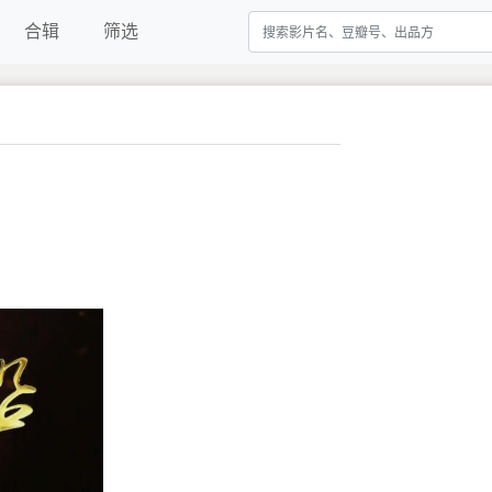
合辑
筛选