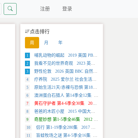
注册
登录
点击排行
周
月
年
哺乳动物的崛起 2019 美国 PBS 自然类纪录片
1
我看不见的世界奇观 2023 英国 旅行类纪录片
2
野性伦敦 2026 英国 BBC 自然类纪录片
3
疗养院 2025 爱尔兰 社会生活类纪录片
4
原始生活21天/赤裸与恐惧 第18季全12集 2025 美国 Discovery 真人秀&舞台类纪录片
5
澳洲蛋白石猎人 第14季全12集 2025 美国 Discovery 真人秀&舞台类纪录片
6
黄石守护者 第4-6季全30集 2024 美国 Discovery 真人秀&舞台类纪录片
7
爸爸的木匠小屋 2015 中国大陆 社会生活类纪录片
8
奇屋妙想 第1-5季全46集 2012 美国 HGTV 真人秀&舞台类纪录片
9
侣行 第1-19季全280集 2017 中国大陆 旅行类纪录片
10
盲蛙牧场之谜 第4-5季全16集 2025 美国 Discovery 探索类纪录片
11