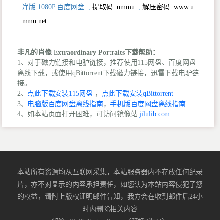
净版 1080P 百度网盘
,
提取码:
ummu
,
解压密码: www.u
mmu.net
非凡的肖像 Extraordinary Portraits下载帮助：
1、对于磁力链接和电驴链接，推荐使用115网盘、百度网盘
离线下载，或使用qBittorrent下载磁力链接，迅雷下载电驴链
接。
2、
点此下载安装115网盘
，
点此下载安装qBittorrent
3、
电脑版百度网盘离线指南
，
手机版百度网盘离线指南
4、如本站页面打开困难，可访问镜像站
jilulib.com
本站所有资源均从互联网采集，本站服务器内不存放任何纪录
片，亦不对显示的内容承担责任，如您认为本站内容侵犯了您
的权益，请附上版权证明邮件告知，我方会在收到邮件后24小
时内删除相关内容