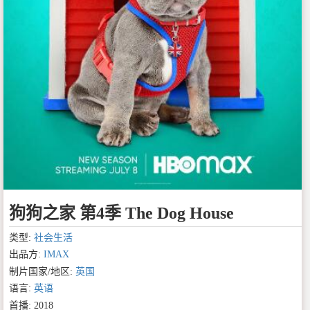
狗狗之家 第4季 The Dog House
类型:
社会生活
出品方:
IMAX
制片国家/地区:
英国
语言:
英语
首播: 2018