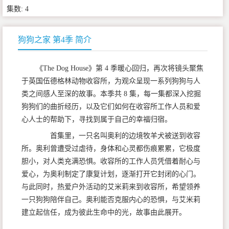
集数: 4
狗狗之家 第4季 简介
《The Dog House》第 4 季暖心回归，再次将镜头聚焦
于英国伍德格林动物收容所，为观众呈现一系列狗狗与人
类之间感人至深的故事。本季共 8 集，每一集都深入挖掘
狗狗们的曲折经历，以及它们如何在收容所工作人员和爱
心人士的帮助下，寻找到属于自己的幸福归宿。
首集里，一只名叫奥利的边境牧羊犬被送到收容
所。奥利曾遭受过虐待，身体和心灵都伤痕累累，它极度
胆小，对人类充满恐惧。收容所的工作人员凭借着耐心与
爱心，为奥利制定了康复计划，逐渐打开它封闭的心门。
与此同时，热爱户外活动的艾米莉来到收容所，希望领养
一只狗狗陪伴自己。奥利能否克服内心的恐惧，与艾米莉
建立起信任，成为彼此生命中的光，故事由此展开。