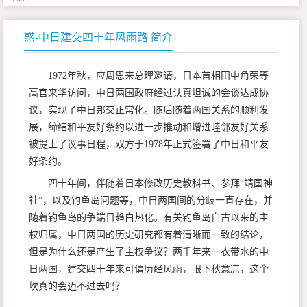
惑-中日建交四十年风雨路 简介
1972年秋，应周恩来总理邀请，日本首相田中角荣等
高官来华访问，中日两国政府经过认真坦诚的会谈达成协
议，实现了中日邦交正常化。随后随着两国关系的顺利发
展，缔结和平友好条约以进一步推动和增进睦邻友好关系
被提上了议事日程，双方于1978年正式签署了中日和平友
好条约。
四十年间，伴随着日本修改历史教科书、参拜“靖国神
社”，以及钓鱼岛问题等，中日两国间的分歧一直存在，并
随着钓鱼岛的争端日趋白热化。有关钓鱼岛自古以来的主
权归属，中日两国的历史研究都有着清晰而一致的结论，
但是为什么还是产生了主权争议？两千年来一衣带水的中
日两国，建交四十年来可谓历经风雨，眼下秋意凉，这个
坎真的会迈不过去吗？