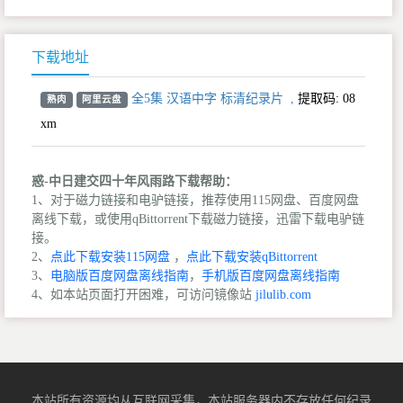
下载地址
全5集 汉语中字 标清纪录片
,
提取码:
08
熟肉
阿里云盘
xm
惑-中日建交四十年风雨路下载帮助：
1、对于磁力链接和电驴链接，推荐使用115网盘、百度网盘
离线下载，或使用qBittorrent下载磁力链接，迅雷下载电驴链
接。
2、
点此下载安装115网盘
，
点此下载安装qBittorrent
3、
电脑版百度网盘离线指南
，
手机版百度网盘离线指南
4、如本站页面打开困难，可访问镜像站
jilulib.com
本站所有资源均从互联网采集，本站服务器内不存放任何纪录