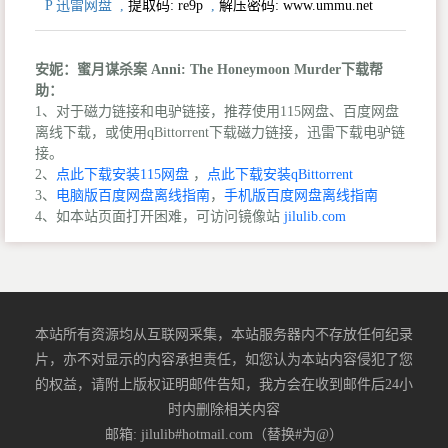
P 迅雷网盘
,
提取码:
re9p
,
解压密码: www.ummu.net
安妮：蜜月谋杀案 Anni: The Honeymoon Murder下载帮
助：
1、对于磁力链接和电驴链接，推荐使用115网盘、百度网盘
离线下载，或使用qBittorrent下载磁力链接，迅雷下载电驴链
接。
2、
点此下载安装115网盘
，
点此下载安装qBittorrent
3、
电脑版百度网盘离线指南
，
手机版百度网盘离线指南
4、如本站页面打开困难，可访问镜像站
jilulib.com
本站所有资源均从互联网采集，本站服务器内不存放任何纪录
片，亦不对显示的内容承担责任，如您认为本站内容侵犯了您
的权益，请附上版权证明邮件告知，我方会在收到邮件后24小
时内删除相关内容
邮箱: jilulib#hotmail.com（替换#为@）