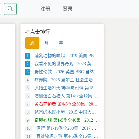
注册
登录
点击排行
周
月
年
哺乳动物的崛起 2019 美国 PBS 自然类纪录片
1
我看不见的世界奇观 2023 英国 旅行类纪录片
2
野性伦敦 2026 英国 BBC 自然类纪录片
3
疗养院 2025 爱尔兰 社会生活类纪录片
4
原始生活21天/赤裸与恐惧 第18季全12集 2025 美国 Discovery 真人秀&舞台类纪录片
5
澳洲蛋白石猎人 第14季全12集 2025 美国 Discovery 真人秀&舞台类纪录片
6
黄石守护者 第4-6季全30集 2024 美国 Discovery 真人秀&舞台类纪录片
7
爸爸的木匠小屋 2015 中国大陆 社会生活类纪录片
8
奇屋妙想 第1-5季全46集 2012 美国 HGTV 真人秀&舞台类纪录片
9
侣行 第1-19季全280集 2017 中国大陆 旅行类纪录片
10
盲蛙牧场之谜 第4-5季全16集 2025 美国 Discovery 探索类纪录片
11