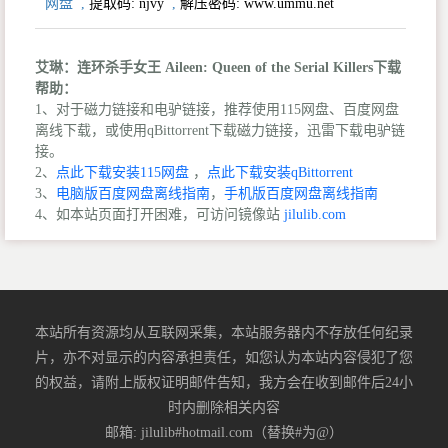
网盘
,
提取码:
njvy
,
解压密码: www.ummu.net
艾琳：连环杀手女王 Aileen: Queen of the Serial Killers下载
帮助：
1、对于磁力链接和电驴链接，推荐使用115网盘、百度网盘
离线下载，或使用qBittorrent下载磁力链接，迅雷下载电驴链
接。
2、
点此下载安装115网盘
，
点此下载安装qBittorrent
3、
电脑版百度网盘离线指南
，
手机版百度网盘离线指南
4、如本站页面打开困难，可访问镜像站
jilulib.com
本站所有资源均从互联网采集，本站服务器内不存放任何纪录
片，亦不对显示的内容承担责任，如您认为本站内容侵犯了您
的权益，请附上版权证明邮件告知，我方会在收到邮件后24小
时内删除相关内容
邮箱: jilulib#hotmail.com（替换#为@）