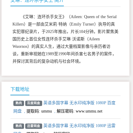
艾琳：连环杀手女王 简介
《艾琳：连环杀手女王》（Aileen: Queen of the Serial
Killers）是一部由艾米莉·特纳（Emily Turner）执导的真
实犯罪纪录片，于2025年推出，片长104分钟。影片聚焦美
国历史上首位女性连环杀手艾琳·沃诺斯（Aileen
Wuornos）的真实人生，通过大量档案影像与亲历者访
谈，重新审视她在1989至1990年间杀害七名男子的案件，
并探讨其背后的复杂动机与社会环境。
下载地址
英语多国字幕 无水印纯净版 1080P 百度
熟肉
百度网盘
网盘
,
提取码:
ummu
,
解压密码: www.ummu.net
英语多国字幕 无水印纯净版 1080P 迅雷
熟肉
迅雷网盘