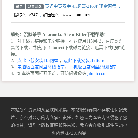
英语中英双字 4K超清/2160P 迅雷网盘
,
熟肉
迅雷网盘
提取码:
e347
,
解压密码: www.ummu.net
蟒蛇：沉默杀手 Anaconda: Silent Killer下载帮助：
1、对于磁力链接和电驴链接，推荐使用115网盘、百度网盘
离线下载，或使用qBittorrent下载磁力链接，迅雷下载电驴链
接。
2、
点此下载安装115网盘
，
点此下载安装qBittorrent
3、
电脑版百度网盘离线指南
，
手机版百度网盘离线指南
4、如本站页面打开困难，可访问镜像站
jilulib.com
本站所有资源均从互联网采集，本站服务器内不存放任何纪录
片，亦不对显示的内容承担责任，如您认为本站内容侵犯了您
的权益，请附上版权证明邮件告知，我方会在收到邮件后24小
时内删除相关内容