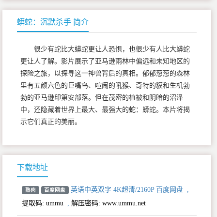
蟒蛇：沉默杀手 简介
很少有蛇比大蟒蛇更让人恐惧，也很少有人比大蟒蛇
更让人了解。影片展示了亚马逊雨林中偏远和未知地区的
探险之旅，以探寻这一神兽背后的真相。郁郁葱葱的森林
里有五颜六色的巨嘴鸟、喧闹的吼猴、奇特的貘和生机勃
勃的亚马逊印第安部落。但在茂密的植被和阴暗的沼泽
中，还隐藏着世界上最大、最强大的蛇：蟒蛇。本片将揭
示它们真正的美丽。
下载地址
英语中英双字 4K超清/2160P 百度网盘
,
熟肉
百度网盘
提取码:
ummu
,
解压密码: www.ummu.net