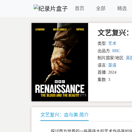
首页
全部
精选
文艺复兴：血与美
类型:
艺术
出品方:
BBC
制片国家/地区:
英
语言:
英语
首播: 2024
集数: 3
文艺复兴：血与美 简介
探讨西方世界的一些最伟大的艺术作品是如何