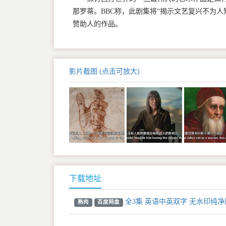
那罗蒂。BBC称，此剧集将“揭示文艺复兴不为人
赞助人的作品。
影片截图 (点击可放大)
下载地址
全3集 英语中英双字 无水印纯净版 
熟肉
百度网盘