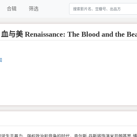
合辑
筛选
 Renaissance: The Blood and the Bea
国
诞生于暴力、强权政治和竞争的时代，查尔斯·丹斯将饰演米开朗基罗·博